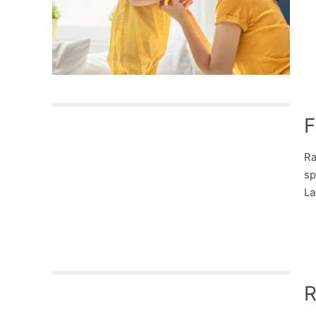
F
Ra
sp
La
R