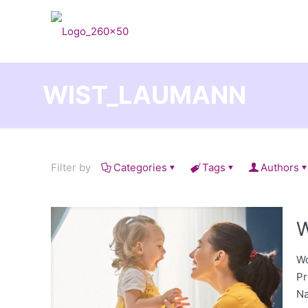
WIST_LAUMANN
Filter by
Categories
Tags
Authors
W
Wo
Pr
Na