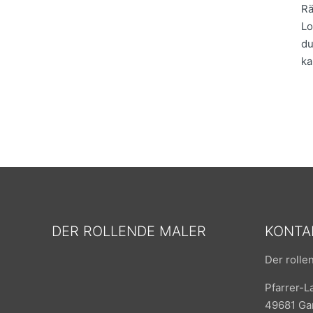
Rä
Lo
du
ka
DER ROLLENDE MALER
KONTA
Der rolle
Pfarrer-L
49681 Gar