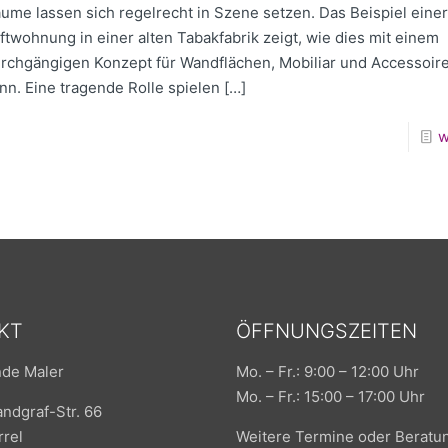
ume lassen sich regelrecht in Szene setzen. Das Beispiel einer
ftwohnung in einer alten Tabakfabrik zeigt, wie dies mit einem
rchgängigen Konzept für Wandflächen, Mobiliar und Accessoir
nn. Eine tragende Rolle spielen […]
w
KT
ÖFFNUNGSZEITEN
nde Maler
Mo. – Fr.: 9:00 – 12:00 Uhr
Mo. – Fr.: 15:00 – 17:00 Uhr
andgraf-Str. 66
rel
Weitere Termine oder Beratu