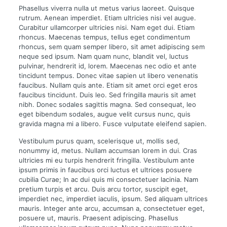
Phasellus viverra nulla ut metus varius laoreet. Quisque
rutrum. Aenean imperdiet. Etiam ultricies nisi vel augue.
Curabitur ullamcorper ultricies nisi. Nam eget dui. Etiam
rhoncus. Maecenas tempus, tellus eget condimentum
rhoncus, sem quam semper libero, sit amet adipiscing sem
neque sed ipsum. Nam quam nunc, blandit vel, luctus
pulvinar, hendrerit id, lorem. Maecenas nec odio et ante
tincidunt tempus. Donec vitae sapien ut libero venenatis
faucibus. Nullam quis ante. Etiam sit amet orci eget eros
faucibus tincidunt. Duis leo. Sed fringilla mauris sit amet
nibh. Donec sodales sagittis magna. Sed consequat, leo
eget bibendum sodales, augue velit cursus nunc, quis
gravida magna mi a libero. Fusce vulputate eleifend sapien.
Vestibulum purus quam, scelerisque ut, mollis sed,
nonummy id, metus. Nullam accumsan lorem in dui. Cras
ultricies mi eu turpis hendrerit fringilla. Vestibulum ante
ipsum primis in faucibus orci luctus et ultrices posuere
cubilia Curae; In ac dui quis mi consectetuer lacinia. Nam
pretium turpis et arcu. Duis arcu tortor, suscipit eget,
imperdiet nec, imperdiet iaculis, ipsum. Sed aliquam ultrices
mauris. Integer ante arcu, accumsan a, consectetuer eget,
posuere ut, mauris. Praesent adipiscing. Phasellus